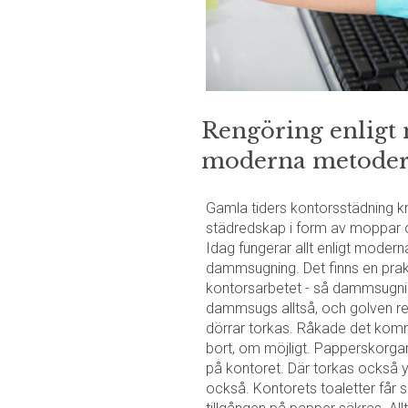
Rengöring enligt
moderna metode
Gamla tiders kontorsstädning k
städredskap i form av moppar o
Idag fungerar allt enligt modern
dammsugning. Det finns en prakt
kontorsarbetet - så dammsugning
dammsugs alltså, och golven reng
dörrar torkas. Råkade det komm
bort, om möjligt. Papperskorgar
på kontoret. Där torkas också 
också. Kontorets toaletter får s