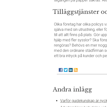
tillgången på papper säkras. Allt
Tilläggstjänster 
Olika företag har olika policys
själva med sin utrustning, eller 
till att allt finns på plats. Gör
hjälp med fler sysslor? Ska föns
rengöras? Behövs en mer noggra
med den ordinarie städfirman so
ett bra intryck på kunder och p
Andra inlägg
Varför guidekunskap är nyckel