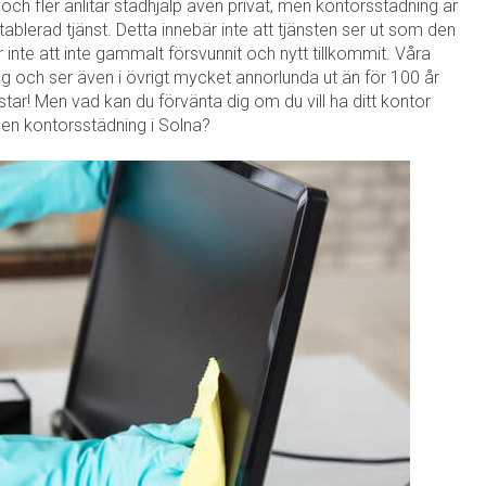
ch fler anlitar städhjälp även privat, men kontorsstädning är
blerad tjänst. Detta innebär inte att tjänsten ser ut som den
er inte att inte gammalt försvunnit och nytt tillkommit. Våra
ng och ser även i övrigt mycket annorlunda ut än för 100 år
tar! Men vad kan du förvänta dig om du vill ha ditt kontor
 en kontorsstädning i Solna?