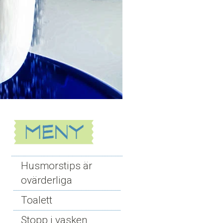
Husmorstips är
ovärderliga
Toalett
Stopp i vasken