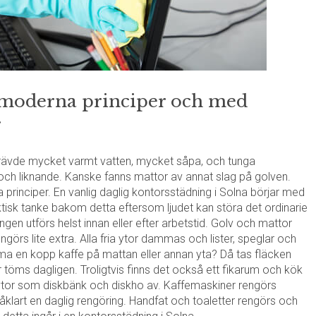
 moderna principer och med
r
rävde mycket varmt vatten, mycket såpa, och tunga
ch liknande. Kanske fanns mattor av annat slag på golven.
a principer. En vanlig daglig kontorsstädning i Solna börjar med
isk tanke bakom detta eftersom ljudet kan störa det ordinarie
en utförs helst innan eller efter arbetstid. Golv och mattor
örs lite extra. Alla fria ytor dammas och lister, speglar och
a en kopp kaffe på mattan eller annan yta? Då tas fläcken
 töms dagligen. Troligtvis finns det också ett fikarum och kök
ytor som diskbänk och diskho av. Kaffemaskiner rengörs
åklart en daglig rengöring. Handfat och toaletter rengörs och