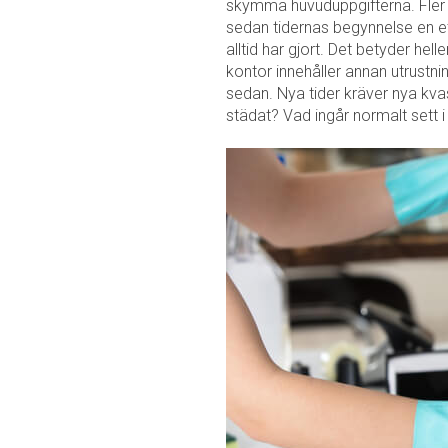
skymma huvuduppgifterna. Fler o
sedan tidernas begynnelse en eta
alltid har gjort. Det betyder hell
kontor innehåller annan utrustni
sedan. Nya tider kräver nya kvas
städat? Vad ingår normalt sett i