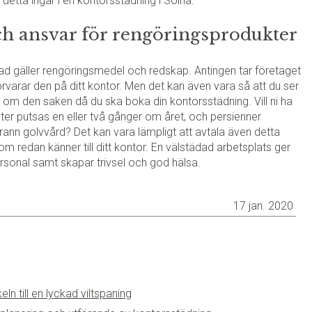
 detta ingår i en kontorsstädning i Solna.
och ansvar för rengöringsprodukter
 vad gäller rengöringsmedel och redskap. Antingen tar företaget
förvarar den på ditt kontor. Men det kan även vara så att du ser
 upp om den saken då du ska boka din kontorsstädning. Vill ni ha
ter putsas en eller två gånger om året, och persienner
nn golvvård? Det kan vara lämpligt att avtala även detta
m redan känner till ditt kontor. En välstädad arbetsplats ger
ersonal samt skapar trivsel och god hälsa.
17 jan. 2020
n till en lyckad viltspaning