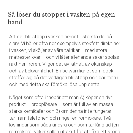
Så löser du stoppet i vasken på egen
hand
Att det blir stopp i vasken beror till största del på
slarv. Vi häller ofta ner exempelvis stekfett direkt ner
i vasken, vi sköljer av våra tallrikar – med stora
matrester kvar – och vi låter allehanda saker spolas
rakt ner i rören. Vi gör det av lathet, av okunskap
och av bekvämlighet. En bekvämlighet som dock
straffar sig då det verkligen blir stopp och där man i
och med detta ska försöka lösa upp detta.
Något som ofta innebär att man A) köper en dyr
produkt – propplösare – som är full av en massa
starka kemikalier och B) om denna inte fungerar –
tar fram telefonen och ringer en rörmokare. Två
lösningar som båda är dyra och som tar lång tid (en
rörmokare rycker sällan ut akut för att fixa ett stopp