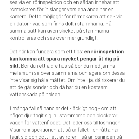
ses via en rörinspektion och en sådan innebär att
rörmokaren för in slangar vars ena ände har en
kamera. Detta möjliggör för rörmokaren att se - via
en dator - vad som finns dolt i stammarna. På
samma sätt kan även skicket på stammarna
kontrolleras och ses över mer grundligt.
Det här kan fungera som ett tips:
en rörinspektion
kan komma att spara mycket pengar åt dig på
sikt.
Bor du i ett äldre hus så bör du med jämna
mellanrum se över stammarna och agera om dessa
inte visar sig hålla måttet. Om inte - ja, då riskerar du
att de går sönder och då har du en kostsam
vattenskada på halsen.
I många fall så handlar det - äckligt nog - om att
något djur tagit sig in i stammarna och blockerar
vägen för vattenflödet. Det leder oss till lösningen.
Visar rörinspektionen att så är fallet - en råtta har
tagit sig och dött i ett av rören - så är lösningen på