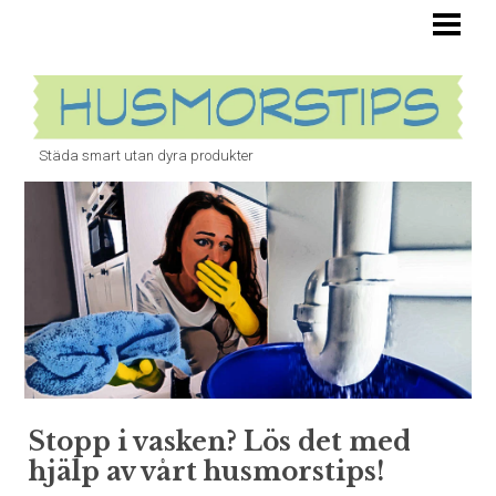
HUSMORSTIPS ÄR OVÄRDERLIGA
TOALETT
STOPP I VASKEN
Städa smart utan dyra produkter
BANANFLUGOR
ÄTTIKA
UGN
BLOGG
Stopp i vasken? Lös det med
hjälp av vårt husmorstips!