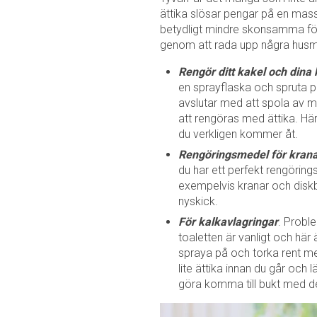
ättika slösar pengar på en ma
betydligt mindre skonsamma för vå
genom att rada upp några husmo
Rengör ditt kakel och dina 
en sprayflaska och spruta p
avslutar med att spola av 
att rengöras med ättika. H
du verkligen kommer åt.
Rengöringsmedel för krana
du har ett perfekt rengörin
exempelvis kranar och diskb
nyskick.
För kalkavlagringar
. Probl
toaletten är vanligt och här 
spraya på och torka rent me
lite ättika innan du går och
göra komma till bukt med de