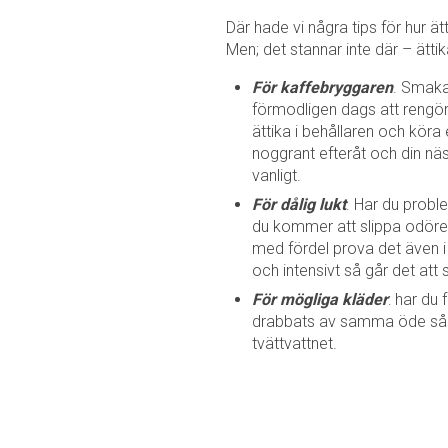
Där hade vi några tips för hur ät
Men; det stannar inte där – ätti
För kaffebryggaren
. Smaka
förmodligen dags att rengör
ättika i behållaren och köra 
noggrant efteråt och din nä
vanligt.
För dålig lukt
. Har du proble
du kommer att slippa odöre
med fördel prova det även i di
och intensivt så går det att 
För mögliga kläder
: har du 
drabbats av samma öde så ta
tvättvattnet.