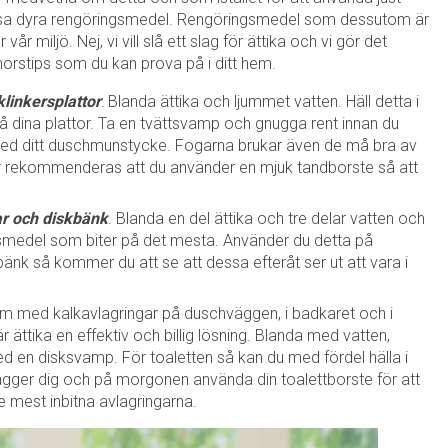
ssa dyra rengöringsmedel. Rengöringsmedel som dessutom är
r miljö. Nej, vi vill slå ett slag för ättika och vi gör det
rstips som du kan prova på i ditt hem.
klinkersplattor
: Blanda ättika och ljummet vatten. Häll detta i
å dina plattor. Ta en tvättsvamp och gnugga rent innan du
med ditt duschmunstycke. Fogarna brukar även de må bra av
är rekommenderas att du använder en mjuk tandborste så att
r och diskbänk
. Blanda en del ättika och tre delar vatten och
gsmedel som biter på det mesta. Använder du detta på
änk så kommer du att se att dessa efteråt ser ut att vara i
em med kalkavlagringar på duschväggen, i badkaret och i
är ättika en effektiv och billig lösning. Blanda med vatten,
d en disksvamp. För toaletten så kan du med fördel hälla i
 lägger dig och på morgonen använda din toalettborste för att
 mest inbitna avlagringarna.