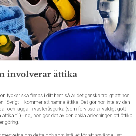
 involverar ättika
tycker ska finnas i ditt hem så är det ganska troligt att hon
en i övrigt – kommer att nämna ättika. Det gör hon inte av den
pa- och lägga in västeråsgurka (som förvisso är väldigt gott
ika till)– nej, hon gör det av den enkla anledningen att ättika
rengöring.
 medvetna om detta och som istället för att använda just