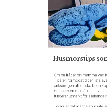
Husmorstips som
Om du frågar din mamma vad hon 
– på en förmodat diger lista äv
anledningen att du ska börja kö
och som du också kan använda ätt
fungerar utmärkt för allehanda 
Tyvärr är det många som inte är