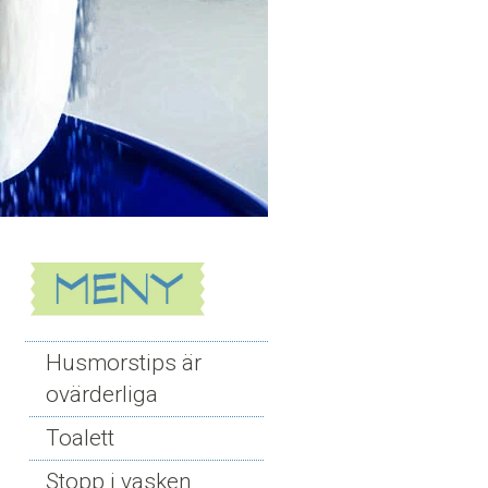
Husmorstips är
ovärderliga
Toalett
Stopp i vasken