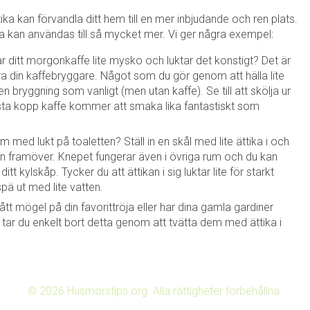
tika kan förvandla ditt hem till en mer inbjudande och ren plats.
ka kan användas till så mycket mer. Vi ger några exempel:
r ditt morgonkaffe lite mysko och luktar det konstigt? Det är
a din kaffebryggare. Något som du gör genom att hälla lite
en bryggning som vanligt (men utan kaffe). Se till att skölja ur
sta kopp kaffe kommer att smaka lika fantastiskt som
m med lukt på toaletten? Ställ in en skål med lite ättika i och
n framöver. Knepet fungerar även i övriga rum och du kan
tt kylskåp. Tycker du att ättikan i sig luktar lite för starkt
spä ut med lite vatten.
fått mögel på din favorittröja eller har dina gamla gardiner
r du enkelt bort detta genom att tvätta dem med ättika i
© 2026 Husmorstips.org. Alla rättigheter förbehållna.