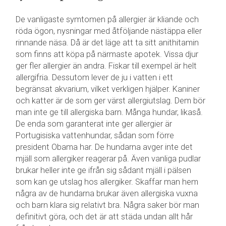
De vanligaste symtomen på allergier är kliande och
röda ögon, nysningar med åtföljande nästäppa eller
rinnande näsa. Då är det läge att ta sitt anithitamin
som finns att köpa på närmaste apotek. Vissa djur
ger fler allergier än andra. Fiskar till exempel är helt
allergifria. Dessutom lever de ju i vatten i ett
begränsat akvarium, vilket verkligen hjälper. Kaniner
och katter är de som ger värst allergiutslag. Dem bör
man inte ge till allergiska barn. Många hundar, likaså.
De enda som garanterat inte ger allergier är
Portugisiska vattenhundar, sådan som förre
president Obama har. De hundarna avger inte det
mjäll som allergiker reagerar på. Även vanliga pudlar
brukar heller inte ge ifrån sig sådant mjäll i pälsen
som kan ge utslag hos allergiker. Skaffar man hem
några av de hundarna brukar även allergiska vuxna
och barn klara sig relativt bra. Några saker bör man
definitivt göra, och det är att städa undan allt hår