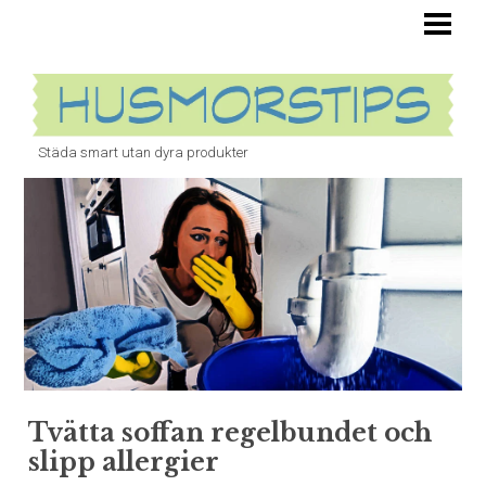
HUSMORSTIPS ÄR OVÄRDERLIGA
TOALETT
STOPP I VASKEN
Städa smart utan dyra produkter
BANANFLUGOR
ÄTTIKA
UGN
BLOGG
Tvätta soffan regelbundet och
slipp allergier