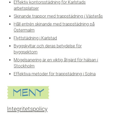
Effektiv kontorsstädning för Karlstads
arbetsplatser
Skinande trappor med trappstädning i Västerås
Håll entrén skinande med trappstädning på
Östermalm
Flyttstädning i Karlstad
Byggskyltar och deras betydelse för
byggsektorn
Mögelsanering är en viktig åtgärd för hälsan i
Stockholm
Effektiva metoder för trappstädning i Solna
Integritetspolicy