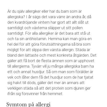
Är du själv allergiker eller har du barn som är
allergiska? I år sägs det vara värre än andra år, då
den kvardröjande vintern har gjort att allt slåt ut
samtidigt och växterna släpper ut sitt pollen
samtidigt. För alla allergiker är det bara att stå ut
och ta sin antihistamin. Hemma kan man göra en
hel del för att göra förutsättningarna så bra som
möjligt för att slippa den värsta allergin. Städa är
bland den lättaste och mest konkreta åtgärden. Det
gäller att få bort de flesta ämnen som är upphovet
till allergierna. Tyvärr vill ju många allergiska barn ha
ett och annat husdjur. Så om man som förälder är
vek och låter dem få det husdjur som de har tjatat
sig halvt till döds, gäller det mer än annars att
verkligen städa så att det protein som djuren ger
ifrån sig försvinner från hemmet.
Symtom på allergi