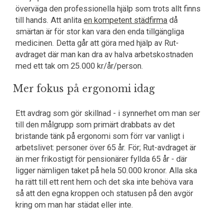
överväga den professionella hjälp som trots allt finns
till hands. Att anlita
en kompetent städfirma
då
smärtan är för stor kan vara den enda tillgängliga
medicinen. Detta går att göra med hjälp av Rut-
avdraget där man kan dra av halva arbetskostnaden
med ett tak om 25.000 kr/år/person.
Mer fokus på ergonomi idag
Ett avdrag som gör skillnad - i synnerhet om man ser
till den målgrupp som primärt drabbats av det
bristande tänk på ergonomi som förr var vanligt i
arbetslivet: personer över 65 år. För; Rut-avdraget är
än mer frikostigt för pensionärer fyllda 65 år - där
ligger nämligen taket på hela 50.000 kronor. Alla ska
ha rätt till ett rent hem och det ska inte behöva vara
så att den egna kroppen och statusen på den avgör
kring om man har städat eller inte.