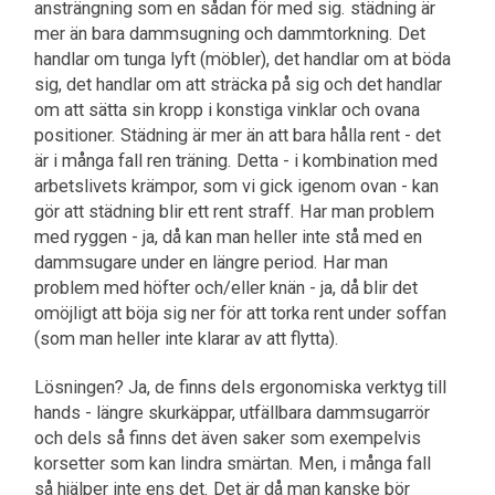
ansträngning som en sådan för med sig. städning är
mer än bara dammsugning och dammtorkning. Det
handlar om tunga lyft (möbler), det handlar om at böda
sig, det handlar om att sträcka på sig och det handlar
om att sätta sin kropp i konstiga vinklar och ovana
positioner. Städning är mer än att bara hålla rent - det
är i många fall ren träning. Detta - i kombination med
arbetslivets krämpor, som vi gick igenom ovan - kan
gör att städning blir ett rent straff. Har man problem
med ryggen - ja, då kan man heller inte stå med en
dammsugare under en längre period. Har man
problem med höfter och/eller knän - ja, då blir det
omöjligt att böja sig ner för att torka rent under soffan
(som man heller inte klarar av att flytta).
Lösningen? Ja, de finns dels ergonomiska verktyg till
hands - längre skurkäppar, utfällbara dammsugarrör
och dels så finns det även saker som exempelvis
korsetter som kan lindra smärtan. Men, i många fall
så hjälper inte ens det. Det är då man kanske bör