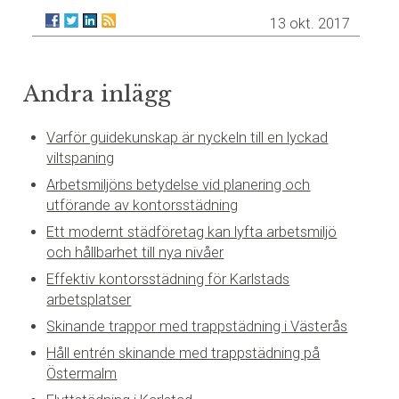
13 okt. 2017
Andra inlägg
Varför guidekunskap är nyckeln till en lyckad
viltspaning
Arbetsmiljöns betydelse vid planering och
utförande av kontorsstädning
Ett modernt städföretag kan lyfta arbetsmiljö
och hållbarhet till nya nivåer
Effektiv kontorsstädning för Karlstads
arbetsplatser
Skinande trappor med trappstädning i Västerås
Håll entrén skinande med trappstädning på
Östermalm