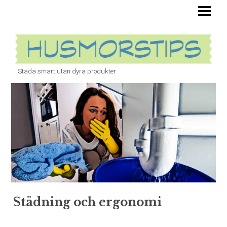
HUSMORSTIPS ÄR OVÄRDERLIGA
TOALETT
STOPP I VASKEN
Städa smart utan dyra produkter
BANANFLUGOR
ÄTTIKA
UGN
BLOGG
Städning och ergonomi