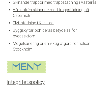
Skinande trappor med trappstädning i Västerås
Håll entrén skinande med trappstädning på
Östermalm
Flyttstädning i Karlstad
Byggskyltar och deras betydelse för
byggsektorn
Mögelsanering är en viktig åtgärd för hälsan i
Stockholm
Integritetspolicy