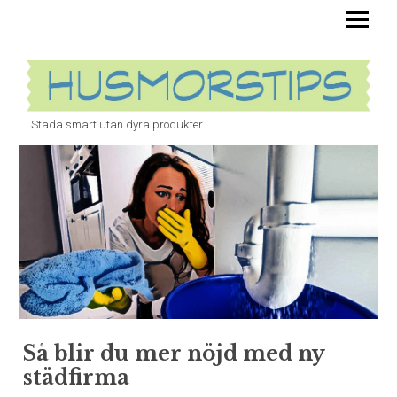
HUSMORSTIPS ÄR OVÄRDERLIGA
TOALETT
STOPP I VASKEN
Städa smart utan dyra produkter
BANANFLUGOR
ÄTTIKA
UGN
BLOGG
Så blir du mer nöjd med ny
städfirma