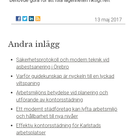
behövde göra för att fixa lägenheten riktigt ren.
13 maj 2017
Andra inlägg
Säkerhetsprotokoll och modern teknik vid
asbestsanering i Örebro
Varför guidekunskap är nyckeln till en lyckad
viltspaning
Arbetsmiljöns betydelse vid planering och
utförande av kontorsstädning
Ett modernt städföretag kan lyfta arbetsmiljö
och hållbarhet till nya nivåer
Effektiv kontorsstädning för Karlstads
arbetsplatser