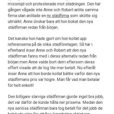
missnöjd och protesterade mot städningen. Den här
gången vågade inte Anne och Robert anlita samma
firma utan anlitade en
ny städfirma
som skötte sig
utmärkt. Anne önskar bara att hon bokat den nya
städfirman redan från början.
Det kanske hon hade gjort om hon kollat upp
referenserna på de olika städföretagen. Så här i
efterhand inser Anne och Robert att den nya
städfirman fanns med i deras alternativ redan från
början men Anne valde bort dem eftersom deras
offert visade att de tog lite mer betalt. Nu efteråt
inser Anne att hon borde kollat bättre varför den nya
städfirmans pris var högre. Man får vad man betalar
för helt enkelt!
Den billigare slarviga städfirman gjorde inget bra jobb,
det var därför de kunde hålla ner priserna. Medan den
nya seriösa städfirman bara tog betalt för det jobb de