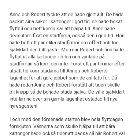
Anne och Robert tyckte att de hade gjort allt. De hade
packat sina saker i kartonger i god tid, de hade bokat
flyttbil och bett kompisar att hjälpa till. Anne hade
dessutom fixat en städfirma, också den i god tid. Hon
hade bett ett par olika städfirmor om offert och tog
självklart den billigaste. Men när Robert och hon hade
flyttat ut alla kartonger i bilen och väntade på
städfirman så kom den inte. Först ett par timmar efter
utsatt tid kom städarna till Annes och Roberts
lägenhet för att göra jobbet som de anlitats för. Då
hade redan Anne och Robert förstått att tiden skulle
bli knapp så de började städa själva. De ville självklart
inte lämna över sin gamla lägenhet ostädad till nya
hyresgästen!
I och med den försenade starten blev hela flyttdagen
förskjuten. Vännerna som skulle hjälpa till att bära
kartonger hade också tider att passa så när Robert väl