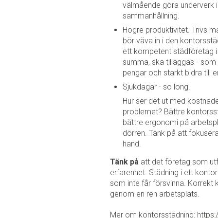
välmående göra underverk i 
sammanhållning.
Högre produktivitet. Trivs 
bör väva in i den kontorsstä
ett kompetent städföretag i
summa, ska tilläggas - som
pengar och starkt bidra till
Sjukdagar - so long.
Hur ser det ut med kostnade
problemet? Bättre kontorsstä
bättre ergonomi på arbetspl
dörren. Tänk på att fokusera 
hand.
Tänk på
att det företag som u
erfarenhet. Städning i ett konto
som inte får försvinna. Korrekt 
genom en ren arbetsplats.
Mer om kontorsstädning:
https