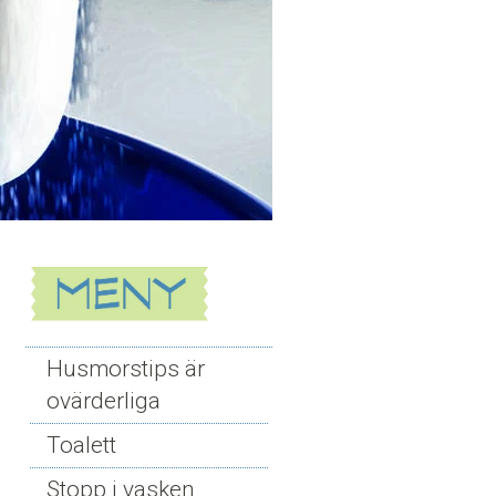
Husmorstips är
ovärderliga
Toalett
Stopp i vasken