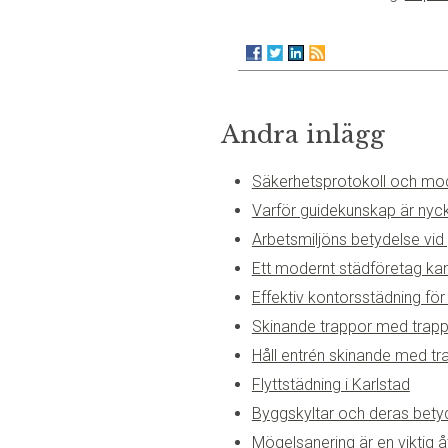
Andra inlägg
Säkerhetsprotokoll och mode
Varför guidekunskap är nyckel
Arbetsmiljöns betydelse vid
Ett modernt städföretag kan l
Effektiv kontorsstädning för
Skinande trappor med trapp
Håll entrén skinande med t
Flyttstädning i Karlstad
Byggskyltar och deras bety
Mögelsanering är en viktig 