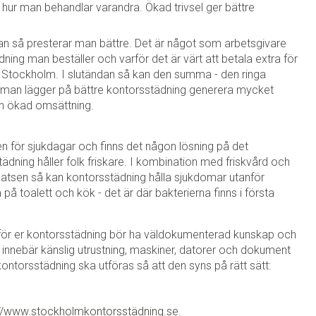
hur man behandlar varandra. Ökad trivsel ger bättre
man så presterar man bättre. Det är något som arbetsgivare
dning man beställer och varför det är värt att betala extra för
 Stockholm. I slutändan så kan den summa - den ringa
 man lägger på bättre kontorsstädning generera mycket
 en ökad omsättning.
n för sjukdagar och finns det någon lösning på det
dning håller folk friskare. I kombination med friskvård och
atsen så kan kontorsstädning hålla sjukdomar utanför
på toalett och kök - det är där bakterierna finns i första
tför er kontorsstädning bör ha väldokumenterad kunskap och
r innebär känslig utrustning, maskiner, datorer och dokument
kontorsstädning ska utföras så att den syns på rätt sätt:
://www.stockholmkontorsstädning.se
.