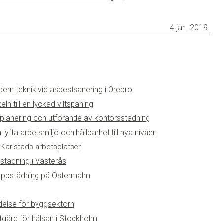
4 jan. 2019
rn teknik vid asbestsanering i Örebro
n till en lyckad viltspaning
 planering och utförande av kontorsstädning
yfta arbetsmiljö och hållbarhet till nya nivåer
 Karlstads arbetsplatser
städning i Västerås
rappstädning på Östermalm
delse för byggsektorn
åtgärd för hälsan i Stockholm