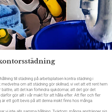
 kontorsstädning
ållning till städning på arbetsplatsen kontra städning i
t medvetna om att städning gör skillnad; vi vet att ett rent hem
r bättre, att det kan förhindra sjukdomar, att det gör det
därför gör allt i vår makt för att hålla efter. Att fler och fler
 är ett gott bevis på att denna insikt finns hos många.
ar vi inte alls samma hållning. Tvärtom; många anstränger sig