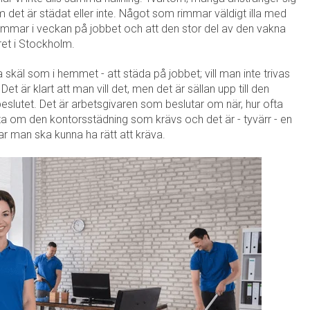
om det är städat eller inte. Något som rimmar väldigt illa med
immar i veckan på jobbet och att den stor del av den vakna
ret i Stockholm.
a skäl som i hemmet - att städa på jobbet; vill man inte trivas
Det är klart att man vill det, men det är sällan upp till den
 beslutet. Det är arbetsgivaren som beslutar om när, hur ofta
a om den kontorsstädning som krävs och det är - tyvärr - en
ar man ska kunna ha rätt att kräva.