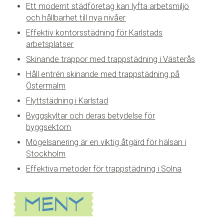
Ett modernt städföretag kan lyfta arbetsmiljö
och hållbarhet till nya nivåer
Effektiv kontorsstädning för Karlstads
arbetsplatser
Skinande trappor med trappstädning i Västerås
Håll entrén skinande med trappstädning på
Östermalm
Flyttstädning i Karlstad
Byggskyltar och deras betydelse för
byggsektorn
Mögelsanering är en viktig åtgärd för hälsan i
Stockholm
Effektiva metoder för trappstädning i Solna