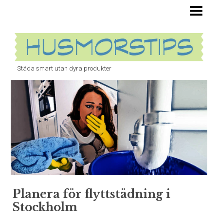
HUSMORSTIPS ÄR OVÄRDERLIGA
TOALETT
STOPP I VASKEN
Städa smart utan dyra produkter
BANANFLUGOR
ÄTTIKA
UGN
BLOGG
Planera för flyttstädning i
Stockholm