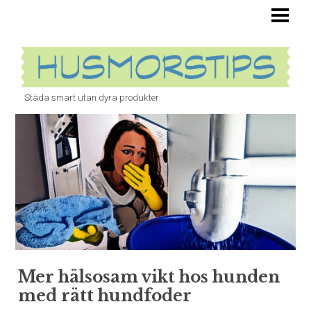
HUSMORSTIPS ÄR OVÄRDERLIGA
TOALETT
STOPP I VASKEN
Städa smart utan dyra produkter
BANANFLUGOR
ÄTTIKA
UGN
BLOGG
Mer hälsosam vikt hos hunden
med rätt hundfoder