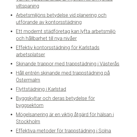
viltspaning
Arbetsmiljöns betydelse vid planering och
utförande av kontorsstädning
Ett modernt städföretag kan lyfta arbetsmiljö
och hållbarhet till nya nivåer
Effektiv kontorsstädning för Karlstads
arbetsplatser
Skinande trappor med trappstädning i Västerås
Håll entrén skinande med trappstädning på
Östermalm
Flyttstädning i Karlstad
Byggskyltar och deras betydelse för
byggsektorn
Mögelsanering är en viktig åtgärd för hälsan i
Stockholm
Effektiva metoder för trappstädning i Solna