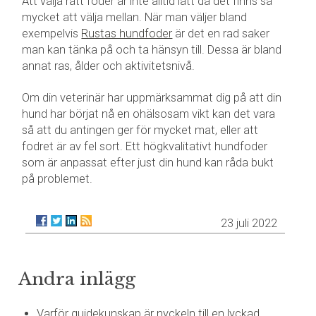
Att välja rätt foder är inte alltid lätt då det finns så
mycket att välja mellan. När man väljer bland
exempelvis
Rustas hundfoder
är det en rad saker
man kan tänka på och ta hänsyn till. Dessa är bland
annat ras, ålder och aktivitetsnivå.
Om din veterinär har uppmärksammat dig på att din
hund har börjat nå en ohälsosam vikt kan det vara
så att du antingen ger för mycket mat, eller att
fodret är av fel sort. Ett högkvalitativt hundfoder
som är anpassat efter just din hund kan råda bukt
på problemet.
23 juli 2022
Andra inlägg
Varför guidekunskap är nyckeln till en lyckad