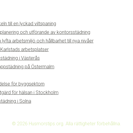
n till en lyckad viltspaning
 planering och utförande av kontorsstädning
yfta arbetsmiljö och hållbarhet till nya nivåer
 Karlstads arbetsplatser
städning i Västerås
rappstädning på Östermalm
delse för byggsektorn
åtgärd för hälsan i Stockholm
tädning i Solna
© 2026 Husmorstips.org. Alla rättigheter förbehållna.