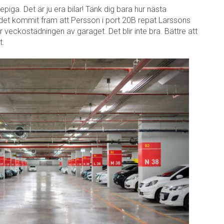
 repiga. Det är ju era bilar! Tänk dig bara hur nästa
 det kommit fram att Persson i port 20B repat Larssons
 veckostädningen av garaget. Det blir inte bra. Bättre att
t.