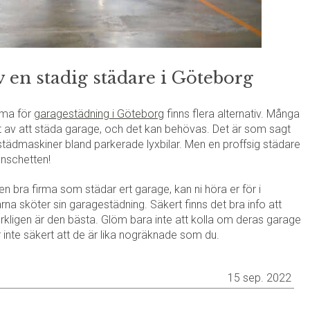
 en stadig städare i Göteborg
irma för
garagestädning i Göteborg
finns flera alternativ. Många
t av att städa garage, och det kan behövas. Det är som sagt
 städmaskiner bland parkerade lyxbilar. Men en proffsig städare
anschetten!
en bra firma som städar ert garage, kan ni höra er för i
rna sköter sin garagestädning. Säkert finns det bra info att
rkligen är den bästa. Glöm bara inte att kolla om deras garage
är inte säkert att de är lika nogräknade som du.
15 sep. 2022