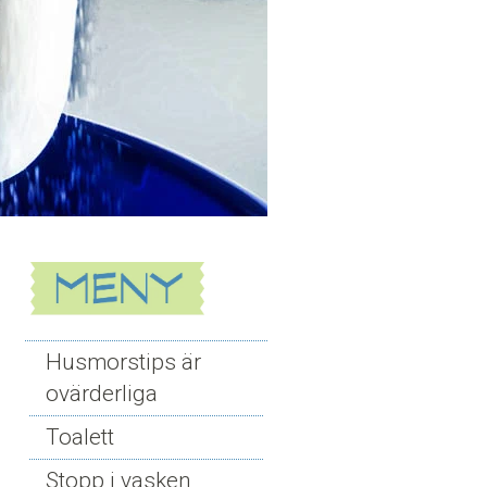
Husmorstips är
ovärderliga
Toalett
Stopp i vasken