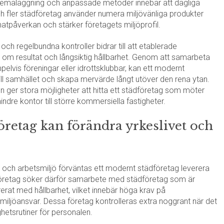
chemaläggning och anpassade metoder innebär att dagliga
och fler städföretag använder numera miljövänliga produkter
matpåverkan och stärker företagets miljöprofil.
och regelbundna kontroller bidrar till att etablerade
en om resultat och långsiktig hållbarhet. Genom att samarbeta
lvis föreningar eller idrottsklubbar, kan ett modernt
till samhället och skapa mervärde långt utöver den rena ytan.
 ger stora möjligheter att hitta ett städföretag som möter
indre kontor till större kommersiella fastigheter.
öretag kan förändra yrkeslivet och
l och arbetsmiljö förväntas ett modernt städföretag leverera
r företag söker därför samarbete med städföretag som är
rerat med hållbarhet, vilket innebär höga krav på
 miljöansvar. Dessa företag kontrolleras extra noggrant när det
ghetsrutiner för personalen.