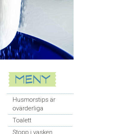
Husmorstips är
ovärderliga
Toalett
Stopp i vasken