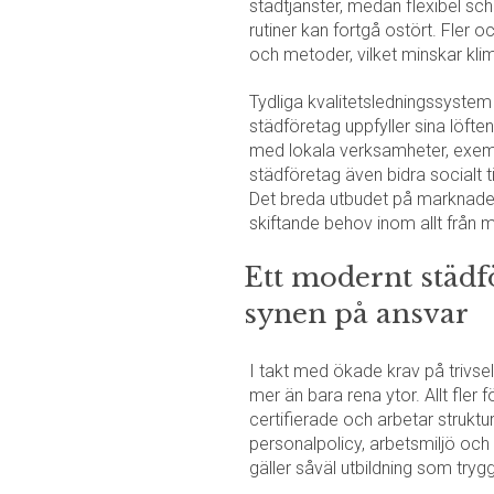
städtjänster, medan flexibel s
rutiner kan fortgå ostört. Fler 
och metoder, vilket minskar kli
Tydliga kvalitetsledningssystem 
städföretag uppfyller sina löft
med lokala verksamheter, exempe
städföretag även bidra socialt 
Det breda utbudet på marknaden
skiftande behov inom allt från m
Ett modernt städf
synen på ansvar
I takt med ökade krav på trivse
mer än bara rena ytor. Allt fle
certifierade och arbetar struktu
personalpolicy, arbetsmiljö och
gäller såväl utbildning som tryg