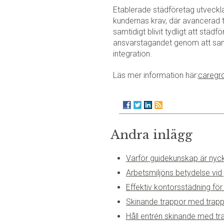
Etablerade städföretag utveckla
kundernas krav, där avancerad t
samtidigt blivit tydligt att städ
ansvarstagandet genom att samv
integration.
Läs mer information här:
caregr
Andra inlägg
Varför guidekunskap är nyckel
Arbetsmiljöns betydelse vid
Effektiv kontorsstädning för
Skinande trappor med trapp
Håll entrén skinande med t